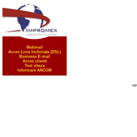
Visitors: 291428
Webmail
Acces Linie Inchiriata (DSL)
Business E-mail
Acces clienti
Test viteza
Informare ANCOM
IM